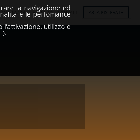
iorare la navigazione ed
UMENTAZIONE
NEWS
CONTATTI
AREA RISERVATA
onalità e le perfomance
’attivazione, utilizzo e
i).