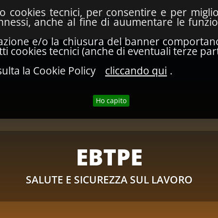
lo cookies tecnici, per consentire e per migl
HOME
L’ENTE
SERVIZI
MODULISTICA
DOC
connessi, anche al fine di auumentare le funzi
azione e/o la chiusura del banner comportano l
i cookies tecnici (anche di eventuali terze part
ulta la Cookie Policy
cliccando qui
.
Ho capito
EBTPE
SALUTE E SICUREZZA SUL LAVORO