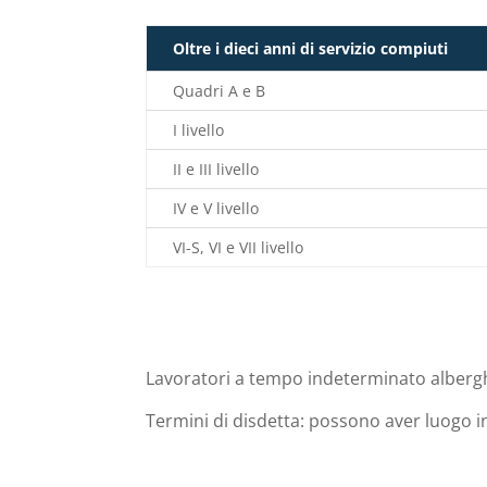
Oltre i dieci anni di servizio compiuti
Quadri A e B
I livello
II e III livello
IV e V livello
VI-S, VI e VII livello
Lavoratori a tempo indeterminato alberghi
Termini di disdetta: possono aver luogo i