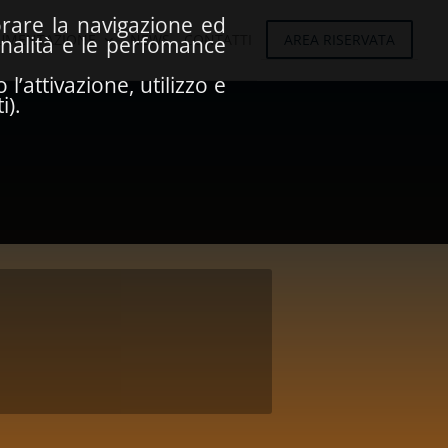
iorare la navigazione ed
UMENTAZIONE
NEWS
CONTATTI
AREA RISERVATA
onalità e le perfomance
’attivazione, utilizzo e
i).