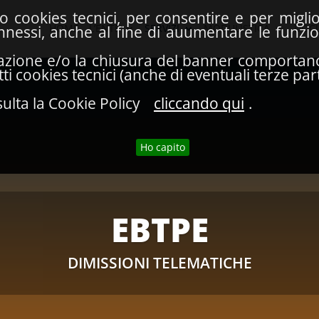
lo cookies tecnici, per consentire e per migl
HOME
L’ENTE
SERVIZI
MODULISTICA
DOC
connessi, anche al fine di auumentare le funzi
azione e/o la chiusura del banner comportano l
i cookies tecnici (anche di eventuali terze part
ulta la Cookie Policy
cliccando qui
.
Ho capito
EBTPE
DIMISSIONI TELEMATICHE