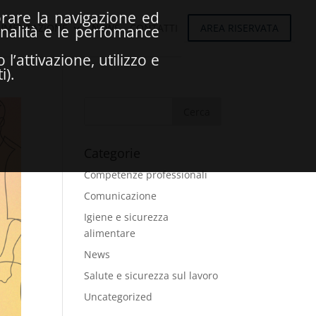
iorare la navigazione ed
UMENTAZIONE
NEWS
CONTATTI
AREA RISERVATA
onalità e le perfomance
’attivazione, utilizzo e
i).
Categorie
Competenze professionali
Comunicazione
Igiene e sicurezza
alimentare
News
Salute e sicurezza sul lavoro
Uncategorized