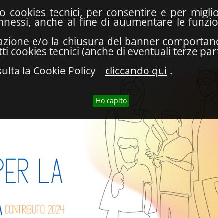
lo cookies tecnici, per consentire e per migl
HOME
L’ENTE
SERVIZI
MODULISTICA
DOC
connessi, anche al fine di auumentare le funzi
azione e/o la chiusura del banner comportano l
i cookies tecnici (anche di eventuali terze part
ulta la Cookie Policy
cliccando qui
.
Ho capito